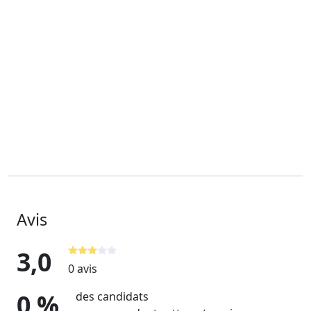
Assistant(e) administrative aux
operations
Publiée il y a 3 ans
Yaoundé
CDI
Avis
3,0
0 avis
0 %
des candidats