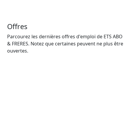
Offres
Parcourez les dernières offres d'emploi de ETS ABO
& FRERES. Notez que certaines peuvent ne plus être
ouvertes.
Chauffeurs – vehicules poids
legers
Publiée il y a 3 ans
Douala
CDI